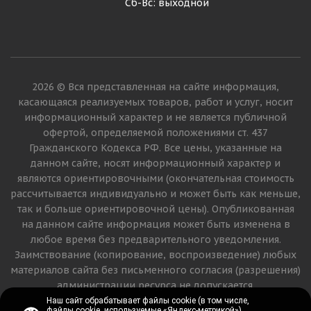
Сб-Вс: выходной
2026 © Вся представленная на сайте информация,
касающаяся реализуемых товаров, работ и услуг, носит
информационный характер и не является публичной
офертой, определяемой положениями ст. 437
Гражданского Кодекса РФ. Все цены, указанные на
данном сайте, носят информационный характер и
являются ориентировочными (окончательная стоимость
рассчитывается индивидуально и может быть как меньше,
так и больше ориентировочной цены). Опубликованная
на данном сайте информация может быть изменена в
любое время без предварительного уведомления.
Заимствование (копирование, воспроизведение) любых
материалов сайта без письменного согласия (разрешения)
администрации ресурса не допускается.
Наш сайт обрабатывает файлы cookie (в том числе,
Наш сайт обрабатывает файлы cookie (в том числе,
файлы cookie, используемые «Яндекс-метрикой»).
файлы cookie, используемые «Яндекс-метрикой»).