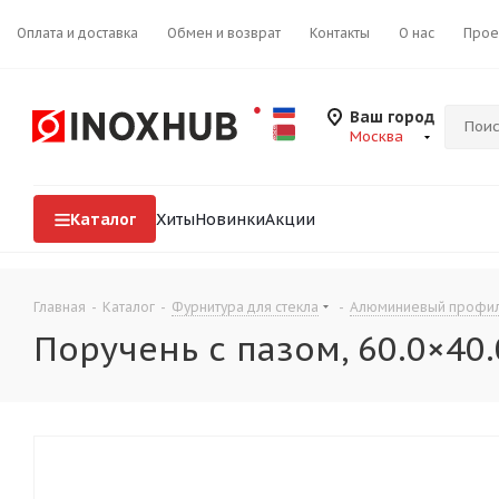
Оплата и доставка
Обмен и возврат
Контакты
О нас
Прое
Ваш город
Москва
Каталог
Хиты
Новинки
Акции
Главная
-
Каталог
-
Фурнитура для стекла
-
Алюминиевый профиль
Поручень с пазом, 60.0×4