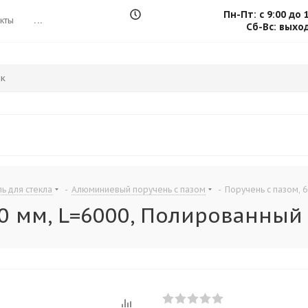
Пн-Пт: с 9:00 до 
кты
...
Сб-Вс: выхо
 для стекла
-
Алюминиевый поручень с пазом
-
Поручень с пазом, 
0.0 мм, L=6000, Полированны