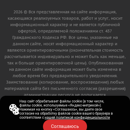
2026 © Вся представленная на сайте информация,
касающаяся реализуемых товаров, работ и услуг, носит
информационный характер и не является публичной
офертой, определяемой положениями ст. 437
Гражданского Кодекса РФ. Все цены, указанные на
данном сайте, носят информационный характер и
являются ориентировочными (окончательная стоимость
рассчитывается индивидуально и может быть как меньше,
так и больше ориентировочной цены). Опубликованная
на данном сайте информация может быть изменена в
любое время без предварительного уведомления.
Заимствование (копирование, воспроизведение) любых
материалов сайта без письменного согласия (разрешения)
администрации ресурса не допускается.
Наш сайт обрабатывает файлы cookie (в том числе,
Наш сайт обрабатывает файлы cookie (в том числе,
файлы cookie, используемые «Яндекс-метрикой»).
файлы cookie, используемые «Яндекс-метрикой»).
Версия для печати
Нажимая на кнопку «Соглашаюсь», вы даете свое
Нажимая на кнопку «Соглашаюсь», вы даете свое
согласие на обработку файлов cookie вашего браузера в
согласие на обработку файлов cookie вашего браузера в
соответствии с
соответствии с
нашей политикой конфиденциальности
нашей политикой конфиденциальности
Соглашаюсь
Соглашаюсь