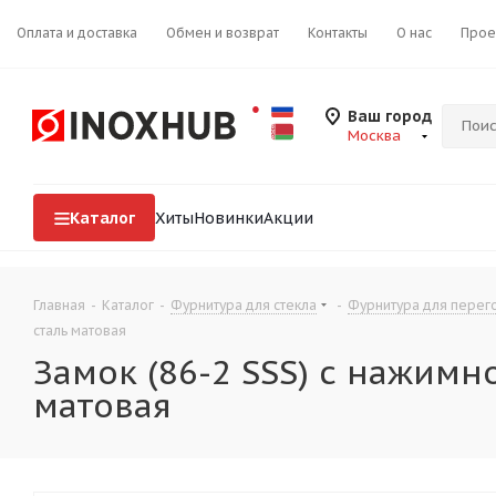
Оплата и доставка
Обмен и возврат
Контакты
О нас
Прое
Ваш город
Москва
Каталог
Хиты
Новинки
Акции
Главная
-
Каталог
-
Фурнитура для стекла
-
Фурнитура для перего
сталь матовая
Замок (86-2 SSS) с нажимно
матовая