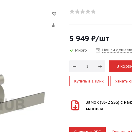
5 949
₽
/шт
Нашли дешевл
Много
В корз
Купить в 1 клик
Узнать о
Замок (86-2 SSS) с на
матовая
Скачать в PDF
Скачать в