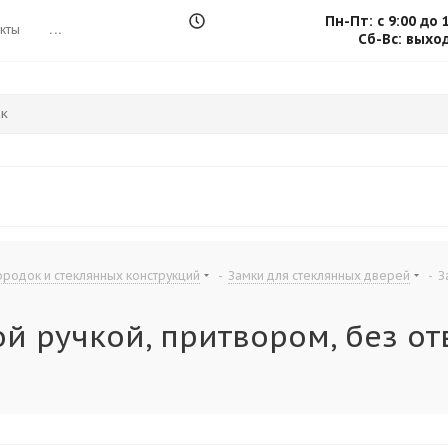
Пн-Пт: с 9:00 до 
кты
...
Сб-Вс: выхо
родок и стеклянных конструкций
-
Замки для стеклянных дверей
-
З
й ручкой, притвором, без отв