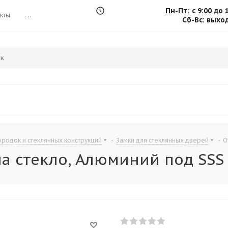
Пн-Пт: с 9:00 до 
кты
...
Сб-Вс: выхо
родок и стеклянных конструкций
-
Замки для стеклянных дверей
-
О
 на стекло, Алюминий под SSS