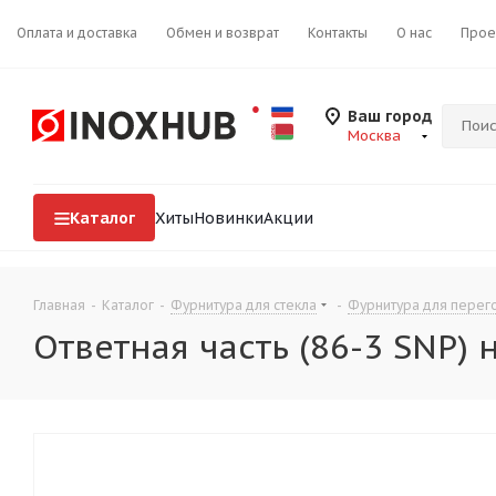
Оплата и доставка
Обмен и возврат
Контакты
О нас
Прое
Ваш город
Москва
Каталог
Хиты
Новинки
Акции
Главная
-
Каталог
-
Фурнитура для стекла
-
Фурнитура для перего
Ответная часть (86-3 SNP)