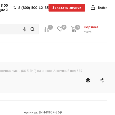
18:00
8 (800) 500-12-85
Заказать звонок
Войти
дной
Корзина
0
0
0
0
пуста
тветная часть (86-3 SNP) на стекло, Алюминий под SSS
Артикул:
INH-K804-869