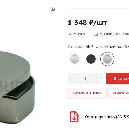
1 348
₽
/шт
Нашли дешевл
Много
Отделка:
SNP - алюминий под S
В корз
Купить в 1 клик
Узнать о
Ответная часть (86-3