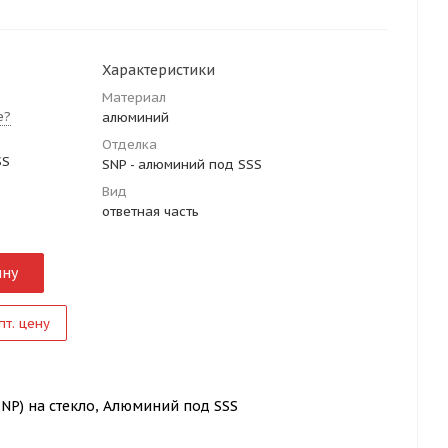
Характеристики
Материал
е?
алюминий
Отделка
SS
SNP - алюминий под SSS
Вид
ответная часть
ину
пт. цену
 SNP) на стекло, Алюминий под SSS