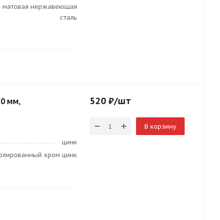
- матовая нержавеющая
сталь
520
₽
/шт
.0 мм,
В корзину
цинк
полированный хром цинк