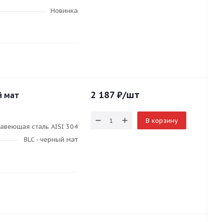
Новинка
2 187
₽
/шт
й мат
В корзину
авеющая сталь AISI 304
BLC - черный мат