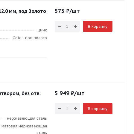
573
₽
/шт
12.0 мм, под Золото
В корзину
цинк
Gold - под золото
5 949
₽
/шт
итвором, без отв.
В корзину
нержавеющая сталь
- матовая нержавеющая
сталь