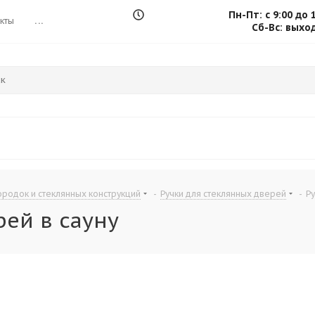
Пн-Пт: с 9:00 до 
кты
...
Сб-Вс: выхо
родок и стеклянных конструкций
-
Ручки для стеклянных дверей
-
Ру
рей в сауну