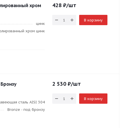
428
₽
/шт
 полированный хром
В корзину
цинк
полированный хром цинк
2 530
₽
/шт
д Бронзу
В корзину
авеющая сталь AISI 304
Bronze - под бронзу