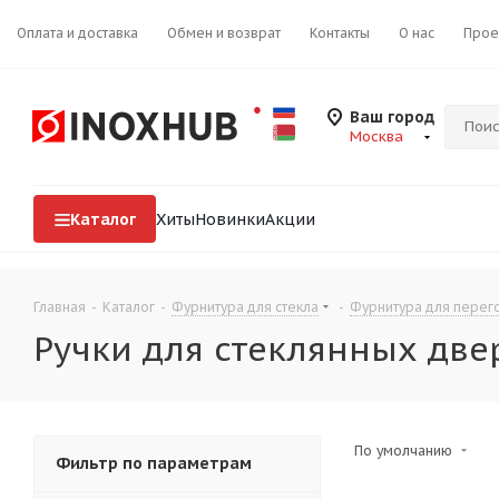
Оплата и доставка
Обмен и возврат
Контакты
О нас
Прое
Ваш город
Москва
Каталог
Хиты
Новинки
Акции
Главная
-
Каталог
-
Фурнитура для стекла
-
Фурнитура для перего
Ручки для стеклянных две
По умолчанию
Фильтр по параметрам