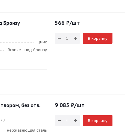
566
₽
/шт
од Бронзу
В корзину
цинк
Bronze - под бронзу
9 085
₽
/шт
итвором, без отв.
870
В корзину
нержавеющая сталь