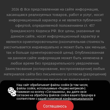
2026 © Вся представленная на сайте информация,
касающаяся реализуемых товаров, работ и услуг, носит
информационный характер и не является публичной
офертой, определяемой положениями ст. 437
Гражданского Кодекса РФ. Все цены, указанные на
данном сайте, носят информационный характер и
являются ориентировочными (окончательная стоимость
рассчитывается индивидуально и может быть как меньше,
так и больше ориентировочной цены). Опубликованная
на данном сайте информация может быть изменена в
любое время без предварительного уведомления.
Заимствование (копирование, воспроизведение) любых
материалов сайта без письменного согласия (разрешения)
администрации ресурса не допускается.
Наш сайт обрабатывает файлы cookie (в том числе,
Наш сайт обрабатывает файлы cookie (в том числе,
файлы cookie, используемые «Яндекс-метрикой»).
файлы cookie, используемые «Яндекс-метрикой»).
Версия для печати
Нажимая на кнопку «Соглашаюсь», вы даете свое
Нажимая на кнопку «Соглашаюсь», вы даете свое
согласие на обработку файлов cookie вашего браузера в
согласие на обработку файлов cookie вашего браузера в
соответствии с
соответствии с
нашей политикой конфиденциальности
нашей политикой конфиденциальности
Соглашаюсь
Соглашаюсь