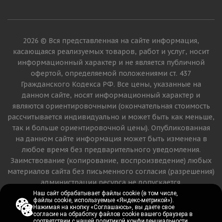
2026 © Вся представленная на сайте информация,
касающаяся реализуемых товаров, работ и услуг, носит
информационный характер и не является публичной
офертой, определяемой положениями ст. 437
Гражданского Кодекса РФ. Все цены, указанные на
данном сайте, носят информационный характер и
являются ориентировочными (окончательная стоимость
рассчитывается индивидуально и может быть как меньше,
так и больше ориентировочной цены). Опубликованная
на данном сайте информация может быть изменена в
любое время без предварительного уведомления.
Заимствование (копирование, воспроизведение) любых
материалов сайта без письменного согласия (разрешения)
администрации ресурса не допускается.
Наш сайт обрабатывает файлы cookie (в том числе,
Наш сайт обрабатывает файлы cookie (в том числе,
файлы cookie, используемые «Яндекс-метрикой»).
файлы cookie, используемые «Яндекс-метрикой»).
Версия для печати
Нажимая на кнопку «Соглашаюсь», вы даете свое
Нажимая на кнопку «Соглашаюсь», вы даете свое
согласие на обработку файлов cookie вашего браузера в
согласие на обработку файлов cookie вашего браузера в
соответствии с
соответствии с
нашей политикой конфиденциальности
нашей политикой конфиденциальности