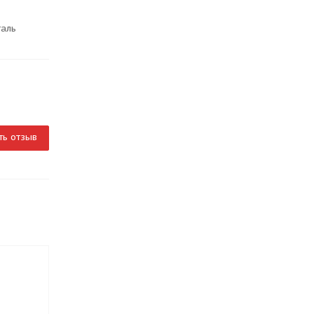
таль
ть отзыв