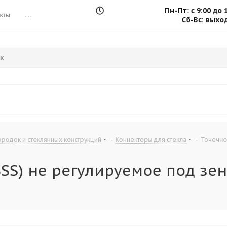
Пн-Пт: с 9:00 до 
кты
...
Сб-Вс: выхо
родок и стеклянных конструкций
-
Коннекторы для стекла
-
Точечное
SS) не регулируемое под зен