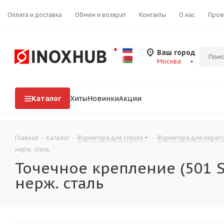
Оплата и доставка
Обмен и возврат
Контакты
О нас
Прое
Ваш город
Москва
Каталог
Хиты
Новинки
Акции
Главная
-
Каталог
-
Фурнитура для стекла
-
Фурнитура для перего
нерж. сталь
Точечное крепление (501 S
нерж. сталь