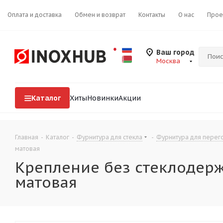
Оплата и доставка
Обмен и возврат
Контакты
О нас
Прое
Ваш город
Москва
Каталог
Хиты
Новинки
Акции
Главная
-
Каталог
-
Фурнитура для стекла
-
Фурнитура для перего
матовая
Крепление без стеклодержат
матовая