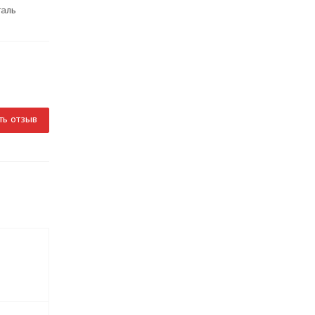
таль
ть отзыв