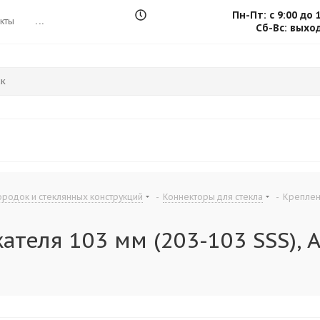
Пн-Пт: с 9:00 до 
кты
...
Сб-Вс: выхо
родок и стеклянных конструкций
-
Коннекторы для стекла
-
Креплени
еля 103 мм (203-103 SSS), AI