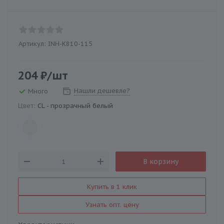
Артикул:
INH-K810-115
204
₽
/шт
Нашли дешевле?
Много
Цвет:
CL - прозрачный белый
В корзину
Купить в 1 клик
Узнать опт. цену