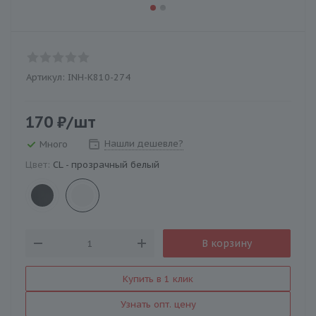
Артикул:
INH-K810-274
170
₽
/шт
Нашли дешевле?
Много
Цвет:
CL - прозрачный белый
В корзину
Купить в 1 клик
Узнать опт. цену