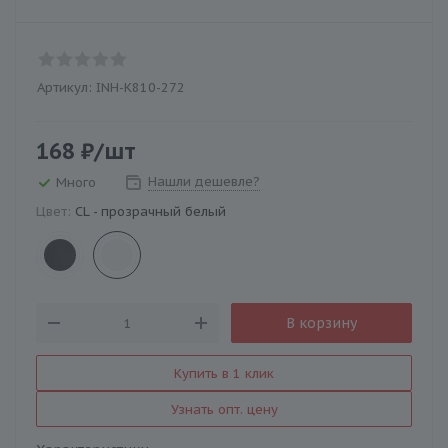
Артикул:
INH-K810-272
168
₽
/шт
Нашли дешевле?
Много
Цвет:
CL - прозрачный белый
В корзину
Купить в 1 клик
Узнать опт. цену