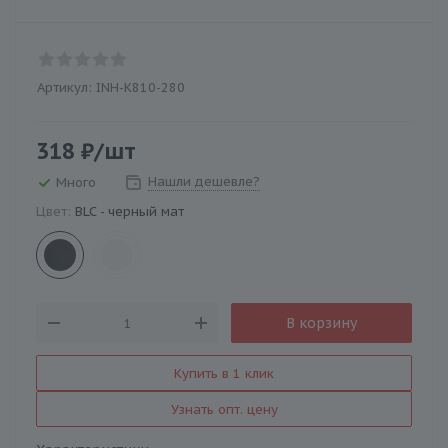
Артикул:
INH-K810-280
318
₽
/шт
Нашли дешевле?
Много
Цвет:
BLC - черный мат
В корзину
Купить в 1 клик
Узнать опт. цену