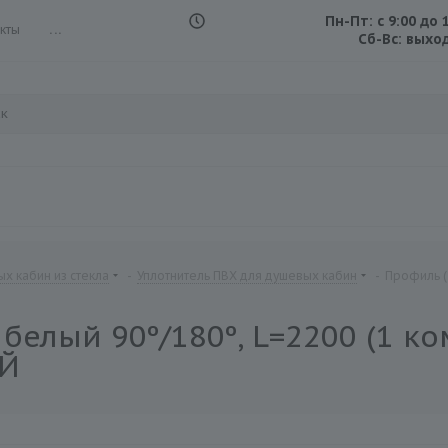
Пн-Пт: с 9:00 до 
кты
...
Сб-Вс: выхо
х кабин из стекла
-
Уплотнитель ПВХ для душевых кабин
-
Профиль (2
белый 90º/180º, L=2200 (1 ко
ЫЙ