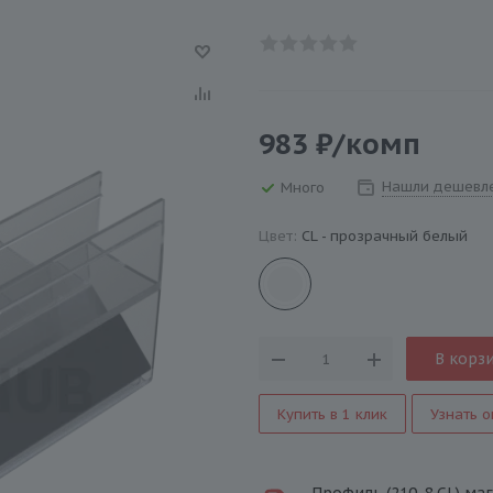
983
₽
/комп
Нашли дешевл
Много
Цвет:
CL - прозрачный белый
В корз
Купить в 1 клик
Узнать о
Профиль (210-8 CL) маг