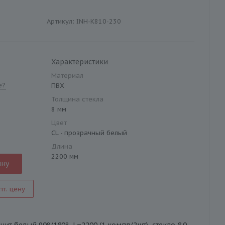
Артикул:
INH-K810-230
Характеристики
Материал
е?
ПВХ
Толщина стекла
8 мм
Цвет
CL - прозрачный белый
Длина
2200 мм
ину
пт. цену
нит белый 90º/180º, L=2200 (1 компл/2шт), стекло 8.0