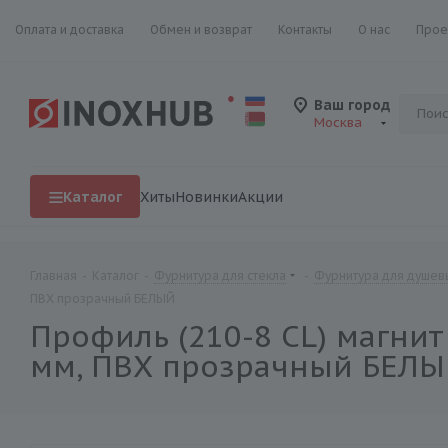
Оплата и доставка
Обмен и возврат
Контакты
О нас
Прое
Ваш город
Москва
Каталог
Хиты
Новинки
Акции
Главная
-
Каталог
-
Фурнитура для стекла
-
Фурнитура для душевы
ПВХ прозрачный БЕЛЫЙ
Профиль (210-8 CL) магнит 
мм, ПВХ прозрачный БЕЛ