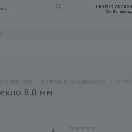
Пн-Пт: с 9:00 до 
кты
...
Сб-Вс: выхо
х кабин из стекла
-
Уплотнитель ПВХ для душевых кабин
-
Профиль (2
текло 8.0 мм