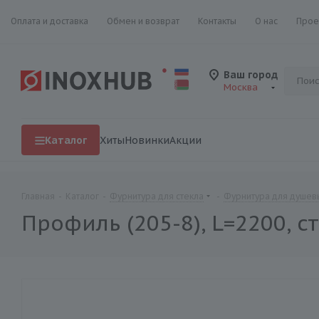
Оплата и доставка
Обмен и возврат
Контакты
О нас
Прое
Ваш город
Москва
Каталог
Хиты
Новинки
Акции
Главная
-
Каталог
-
Фурнитура для стекла
-
Фурнитура для душевы
Профиль (205-8), L=2200, с