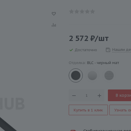
2 572
₽
/шт
Нашли де
Достаточно
Отделка:
BLC - черный мат
В корз
Купить в 1 клик
Узнать о
Стабилизационная регу