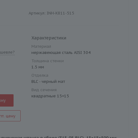
Артикул:
INH-K811-515
Характеристики
Материал
шевле?
нержавеющая сталь AISI 304
Толщина стенки
1.5 мм
Отделка
BLC - черный мат
Вид сечения
квадратные 15×15
ину
пт. цену
лируемая штанга в сборе (315-05 BLC), 15×15×500 мм,