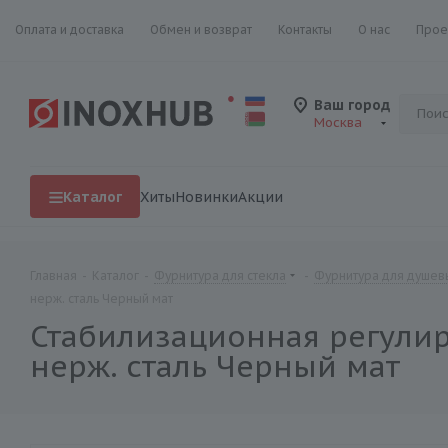
Оплата и доставка
Обмен и возврат
Контакты
О нас
Прое
Ваш город
Москва
Каталог
Хиты
Новинки
Акции
Главная
-
Каталог
-
Фурнитура для стекла
-
Фурнитура для душевы
нерж. сталь Черный мат
Стабилизационная регулиру
нерж. сталь Черный мат