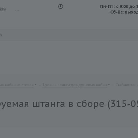
Пн-Пт: с 9:00 до 
кты
...
Сб-Вс: выхо
х кабин из стекла
-
Треки и штанги для душевых кабин
-
Стабилизаци
емая штанга в сборе (315-05