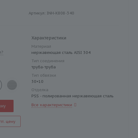
Артикул:
INH-K808-340
Характеристики
Материал
е?
нержавеющая сталь AISI 304
Тип соединения
труба-труба
Тип обвязки
30×10
Отделка
PSS - полированная нержавеющая сталь
Все характеристики
ину
пт. цену