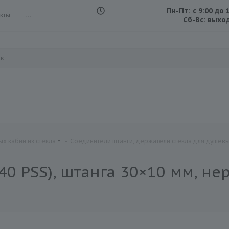
Пн-Пт: с 9:00 до 
кты
...
Сб-Вс: выхо
х кабин из стекла
-
Соединители штанги, держатели стекла для душев
0 PSS), штанга 30×10 мм, нер