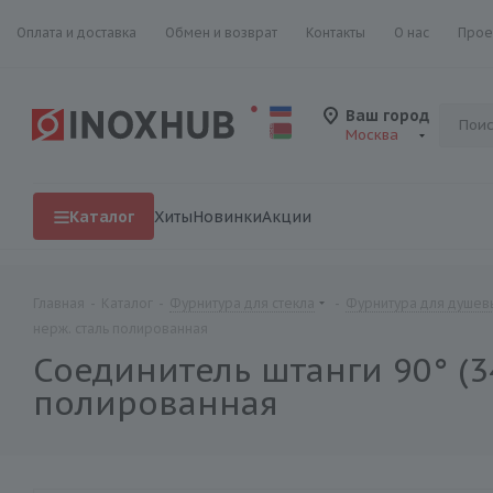
Оплата и доставка
Обмен и возврат
Контакты
О нас
Прое
Ваш город
Москва
Каталог
Хиты
Новинки
Акции
Главная
-
Каталог
-
Фурнитура для стекла
-
Фурнитура для душевы
нерж. сталь полированная
Соединитель штанги 90° (34
полированная