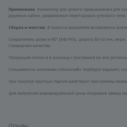
Применение.
Коннектор для штанги предназначен для сое
душевых кабин, раздвижных перегородок углового типа.
Сборка и монтаж.
В полости держателя вставляются штан
Соединитель штанги 90° (340 PSS), штанга 30×10 мм, нерж
стандартам качества.
Продукция оптом и в розницу с доставкой во все регионы
Специалисты компании «Иноксхаб» подберут вариант, соо
При покупке крупных партий действуют программы лояльн
Для получения индивидуальной цены отправьте заявку на
Отзывы