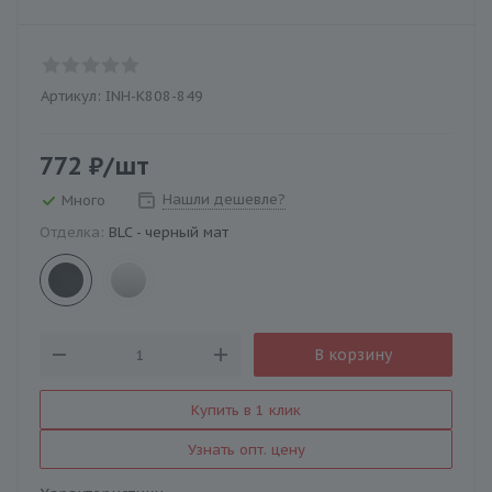
Артикул:
INH-K808-849
772
₽
/шт
Нашли дешевле?
Много
Отделка:
BLC - черный мат
В корзину
Купить в 1 клик
Узнать опт. цену