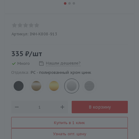
Артикул:
INH-K808-913
335
₽
/шт
Нашли дешевле?
Много
Отделка:
PC - полированный хром цинк
В корзину
Купить в 1 клик
Узнать опт. цену