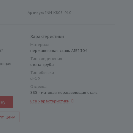
Артикул:
INH-K808-910
Характеристики
Материал
е?
нержавеющая сталь AISI 304
Тип соединения
веющая
стена-труба
Тип обвязки
d=19
Отделка
SSS - матовая нержавеющая сталь
Все характеристики
ину
пт. цену