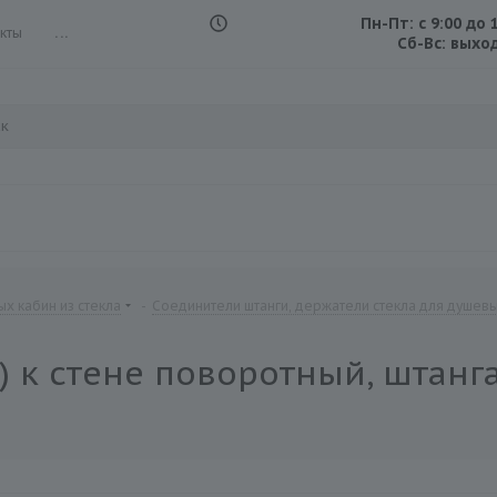
Пн-Пт: с 9:00 до 
кты
...
Сб-Вс: выхо
х кабин из стекла
-
Соединители штанги, держатели стекла для душев
) к стене поворотный, штанга