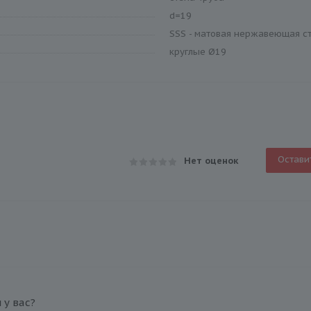
d=19
SSS - матовая нержавеющая с
круглые Ø19
Остави
Нет оценок
у вас?