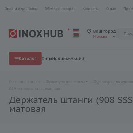
Оплата и доставка
Обмен и возврат
Контакты
О нас
Прое
Ваш город
Москва
Каталог
Хиты
Новинки
Акции
Главная
-
Каталог
-
Фурнитура для стекла
-
Фурнитура для душевы
Ø19 мм, нерж. сталь матовая
Держатель штанги (908 SSS
матовая