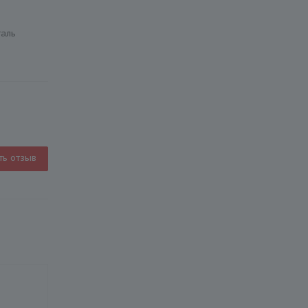
таль
ть отзыв