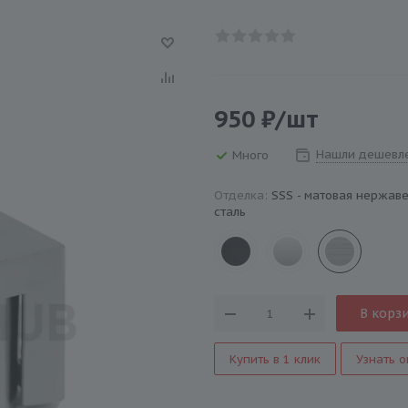
950
₽
/шт
Нашли дешевл
Много
Отделка:
SSS - матовая нержа
сталь
В корз
Купить в 1 клик
Узнать о