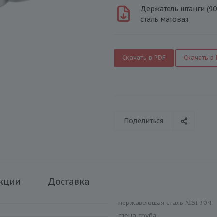
Держатель штанги (90
сталь матовая
Скачать в PDF
Скачать в
Поделиться
кции
Доставка
нержавеющая сталь AISI 304
стена-труба