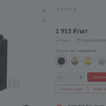
1 915
₽
/шт
Нашли дешевл
Много
Отделка:
BLC - черный мат
В корз
Купить в 1 клик
Узнать о
Петля (515 BLC) стекло