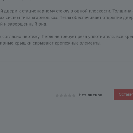
ой двери к стационарному стеклу в одной плоскости. Толщина
ых систем типа «гармошка». Петля обеспечивает открытие две
й и завершенный вид.
ри согласно чертежу. Петля не требует реза уплотнителя, все к
ативные крышки скрывают крепежные элементы.
Остави
Нет оценок