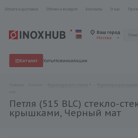
Оплата и доставка
Обмен и возврат
Контакты
О нас
Прое
Ваш город
Москва
Каталог
Хиты
Новинки
Акции
Главная
-
Каталог
-
Фурнитура для стекла
-
Фурнитура для душевы
мат
Петля (515 BLC) стекло-ст
крышками, Черный мат