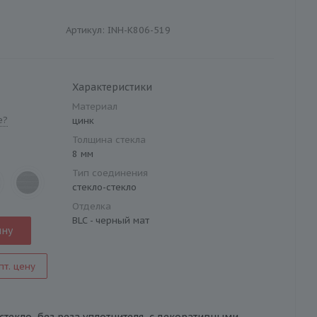
Артикул:
INH-K806-519
Характеристики
Материал
е?
цинк
Толщина стекла
8 мм
Тип соединения
стекло-стекло
Отделка
BLC - черный мат
ину
пт. цену
-стекло, без реза уплотнителя, c декоративными