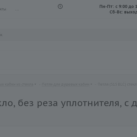
Пн-Пт: с 9:00 до 
кты
...
Сб-Вс: выхо
х кабин из стекла
-
Петли для душевых кабин
-
Петля (515 BLC) сте
екло, без реза уплотнителя, 