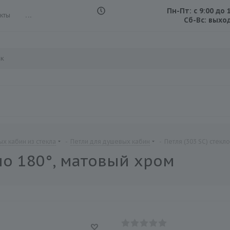
Пн-Пт: с 9:00 до 
кты
...
Сб-Вс: выхо
х кабин из стекла
-
Петли для душевых кабин
-
Петля (303 SC) стекл
кло 180°, матовый хром