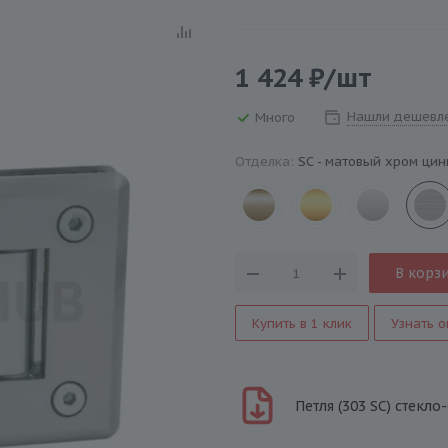
1 424
₽
/шт
Нашли дешевл
Много
Отделка:
SC - матовый хром цин
В корз
Купить в 1 клик
Узнать о
Петля (303 SC) стекл