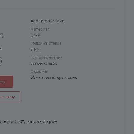
Характеристики
Материал
е?
цинк
Толщина стекла
к
8 мм
Тип соединения
стекло-стекло
Отделка
SC - матовый хром цинк
ину
пт. цену
о-стекло 180°, матовый хром