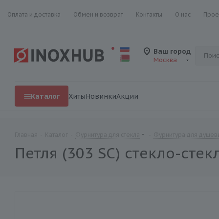
Оплата и доставка
Обмен и возврат
Контакты
О нас
Прое
Ваш город
Москва
Каталог
Хиты
Новинки
Акции
Главная
-
Каталог
-
Фурнитура для стекла
-
Фурнитура для душевы
Петля (303 SC) стекло-сте