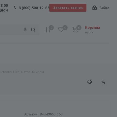
18:00
8 (800) 500-12-85
Заказать звонок
Войти
дной
Корзина
0
0
0
0
пуста
о-стекло 180°, матовый хром
Артикул:
INH-K806-363