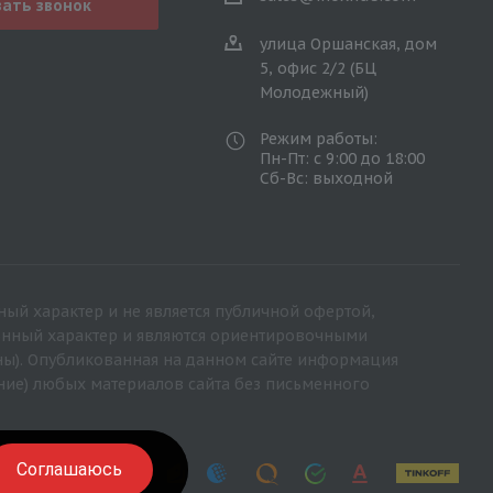
зать звонок
улица Оршанская, дом
5, офис 2/2 (БЦ
Молодежный)
Режим работы:
Пн-Пт: с 9:00 до 18:00
Сб-Вс: выходной
ный характер и не является публичной офертой,
ионный характер и являются ориентировочными
ны). Опубликованная на данном сайте информация
ние) любых материалов сайта без письменного
Соглашаюсь
Соглашаюсь