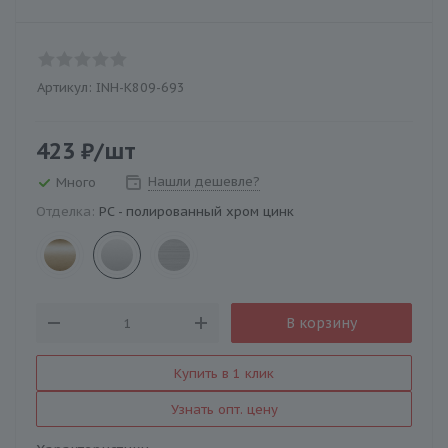
Артикул:
INH-K809-693
423
₽
/шт
Нашли дешевле?
Много
Отделка:
PC - полированный хром цинк
В корзину
Купить в 1 клик
Узнать опт. цену