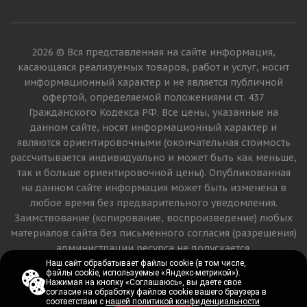
2026 © Вся представленная на сайте информация,
касающаяся реализуемых товаров, работ и услуг, носит
информационный характер и не является публичной
офертой, определяемой положениями ст. 437
Гражданского Кодекса РФ. Все цены, указанные на
данном сайте, носят информационный характер и
являются ориентировочными (окончательная стоимость
рассчитывается индивидуально и может быть как меньше,
так и больше ориентировочной цены). Опубликованная
на данном сайте информация может быть изменена в
любое время без предварительного уведомления.
Заимствование (копирование, воспроизведение) любых
материалов сайта без письменного согласия (разрешения)
администрации ресурса не допускается.
Наш сайт обрабатывает файлы cookie (в том числе,
Наш сайт обрабатывает файлы cookie (в том числе,
файлы cookie, используемые «Яндекс-метрикой»).
файлы cookie, используемые «Яндекс-метрикой»).
Версия для печати
Нажимая на кнопку «Соглашаюсь», вы даете свое
Нажимая на кнопку «Соглашаюсь», вы даете свое
согласие на обработку файлов cookie вашего браузера в
согласие на обработку файлов cookie вашего браузера в
соответствии с
соответствии с
нашей политикой конфиденциальности
нашей политикой конфиденциальности