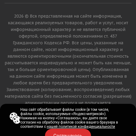
2026 © Вся представленная на сайте информация,
касающаяся реализуемых товаров, работ и услуг, носит
информационный характер и не является публичной
офертой, определяемой положениями ст. 437
Гражданского Кодекса РФ. Все цены, указанные на
данном сайте, носят информационный характер и
являются ориентировочными (окончательная стоимость
рассчитывается индивидуально и может быть как меньше,
так и больше ориентировочной цены). Опубликованная
на данном сайте информация может быть изменена в
любое время без предварительного уведомления.
Заимствование (копирование, воспроизведение) любых
материалов сайта без письменного согласия (разрешения)
администрации ресурса не допускается.
Наш сайт обрабатывает файлы cookie (в том числе,
Наш сайт обрабатывает файлы cookie (в том числе,
файлы cookie, используемые «Яндекс-метрикой»).
файлы cookie, используемые «Яндекс-метрикой»).
Версия для печати
Нажимая на кнопку «Соглашаюсь», вы даете свое
Нажимая на кнопку «Соглашаюсь», вы даете свое
согласие на обработку файлов cookie вашего браузера в
согласие на обработку файлов cookie вашего браузера в
соответствии с
соответствии с
нашей политикой конфиденциальности
нашей политикой конфиденциальности
Соглашаюсь
Соглашаюсь