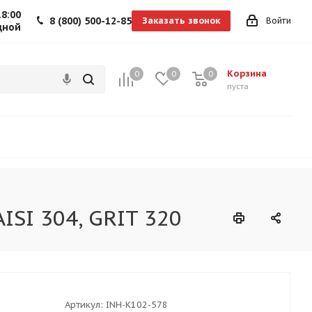
18:00
8 (800) 500-12-85
Заказать звонок
Войти
дной
Корзина
0
0
0
0
пуста
ISI 304, GRIT 320
Артикул:
INH-K102-578