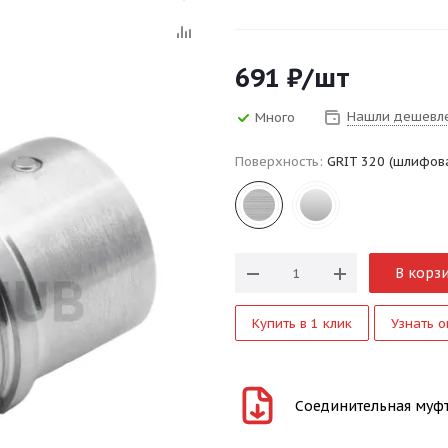
691
₽
/шт
Нашли дешевл
Много
Поверхность:
GRIT 320 (шлифов
В корз
Купить в 1 клик
Узнать о
Соединительная муфта