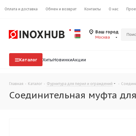
Оплата и доставка
Обмен и возврат
Контакты
О нас
Прое
Ваш город
Москва
Каталог
Хиты
Новинки
Акции
Главная
-
Каталог
-
Фурнитура для перил и ограждений
-
Соедини
Соединительная муфта для 