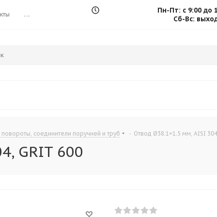
Пн-Пт: с 9:00 до 
кты
...
Сб-Вс: выхо
 повороты, соединители поручней и труб
-
Отвод Ø38.1×1.5 мм, AISI 304
04, GRIT 600