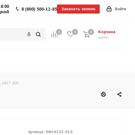
18:00
8 (800) 500-12-85
Заказать звонок
Войти
дной
Корзина
0
0
0
0
пуста
, GRIT 600
Артикул:
INH-K102-019