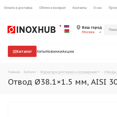
Оплата и доставка
Обмен и возврат
Контакты
О нас
Прое
Ваш город
Москва
Каталог
Хиты
Новинки
Акции
Главная
-
Каталог
-
Фурнитура для перил и ограждений
-
Отводы,
Отвод Ø38.1×1.5 мм, AISI 3