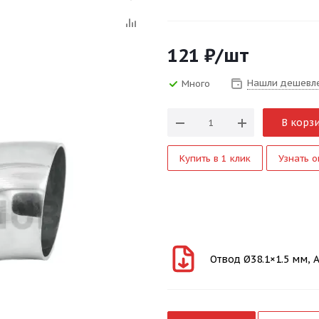
121
₽
/шт
Нашли дешевл
Много
В корз
Купить в 1 клик
Узнать о
Отвод Ø38.1×1.5 мм, A