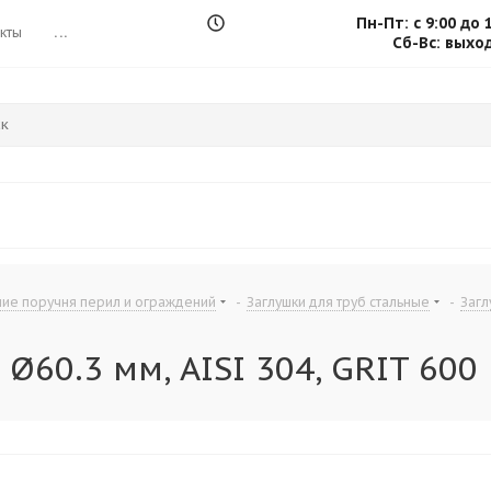
Пн-Пт: с 9:00 до 
кты
...
Сб-Вс: выхо
ие поручня перил и ограждений
-
Заглушки для труб стальные
-
Загл
Ø60.3 мм, AISI 304, GRIT 600