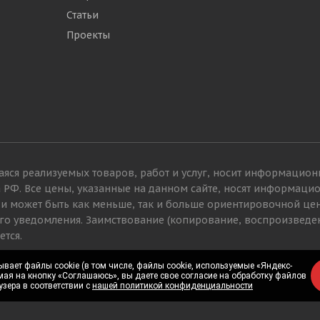
Статьи
Проекты
яся реализуемых товаров, работ и услуг, носит информацион
а РФ. Все цены, указанные на данном сайте, носят информац
 и может быть как меньше, так и больше ориентировочной це
го уведомления. Заимствование (копирование, воспроизведе
ется.
вает файлы cookie (в том числе, файлы cookie, используемые «Яндекс-
вает файлы cookie (в том числе, файлы cookie, используемые «Яндекс-
мая на кнопку «Соглашаюсь», вы даете свое согласие на обработку файлов
мая на кнопку «Соглашаюсь», вы даете свое согласие на обработку файлов
узера в соответствии с
узера в соответствии с
нашей политикой конфиденциальности
нашей политикой конфиденциальности