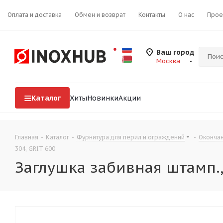
Оплата и доставка
Обмен и возврат
Контакты
О нас
Прое
Ваш город
Москва
Каталог
Хиты
Новинки
Акции
Главная
-
Каталог
-
Фурнитура для перил и ограждений
-
Окончан
304, GRIT 600
Заглушка забивная штамп., 