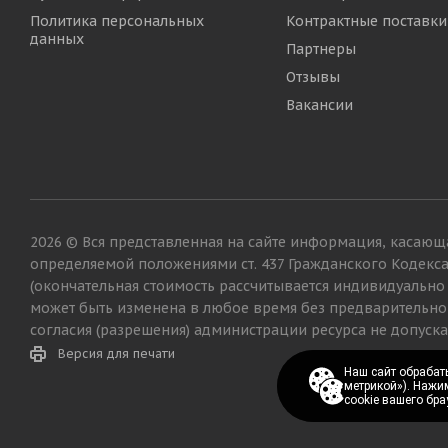
Политика персональных
Контрактные поставки
данных
Партнеры
Отзывы
Вакансии
2026 © Вся представленная на сайте информация, касающа
определяемой положениями ст. 437 Гражданского Кодекс
(окончательная стоимость рассчитывается индивидуально
может быть изменена в любое время без предварительно
согласия (разрешения) администрации ресурса не допуска
Версия для печати
Наш сайт обрабаты
Наш сайт обрабаты
метрикой»). Нажи
метрикой»). Нажи
cookie вашего бра
cookie вашего бра