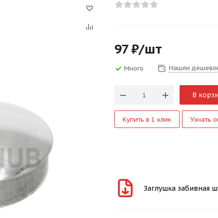
97
₽
/шт
Нашли дешевл
Много
В корз
Купить в 1 клик
Узнать о
Заглушка забивная шта