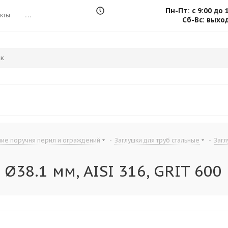
Пн-Пт: с 9:00 до 
кты
...
Сб-Вс: выхо
ие поручня перил и ограждений
-
Заглушки для труб стальные
-
Загл
Ø38.1 мм, AISI 316, GRIT 600