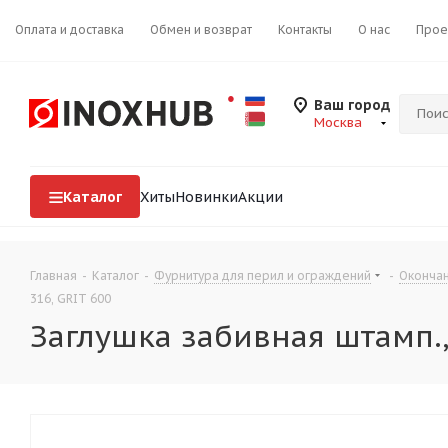
Оплата и доставка
Обмен и возврат
Контакты
О нас
Прое
Ваш город
Москва
Каталог
Хиты
Новинки
Акции
Главная
-
Каталог
-
Фурнитура для перил и ограждений
-
Окончан
316, GRIT 600
Заглушка забивная штамп., 