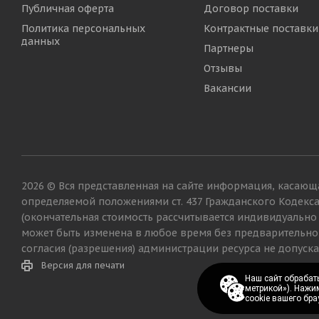
Публичная оферта
Договор поставки
Политика персональных
Контрактные поставки
данных
Партнеры
Отзывы
Вакансии
2026 © Вся представленная на сайте информация, касающа
определяемой положениями ст. 437 Гражданского Кодекс
(окончательная стоимость рассчитывается индивидуально
может быть изменена в любое время без предварительно
согласия (разрешения) администрации ресурса не допуска
Версия для печати
Наш сайт обрабаты
Наш сайт обрабаты
метрикой»). Нажи
метрикой»). Нажи
cookie вашего бра
cookie вашего бра