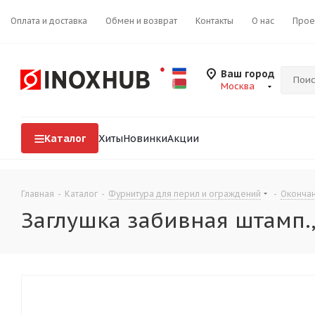
Оплата и доставка
Обмен и возврат
Контакты
О нас
Прое
Ваш город
Москва
Каталог
Хиты
Новинки
Акции
Главная
-
Каталог
-
Фурнитура для перил и ограждений
-
Окончан
Заглушка забивная штамп., 