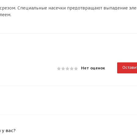
 срезом. Специальные насечки предотвращают выпадение элем
леем.
Остави
Нет оценок
у вас?