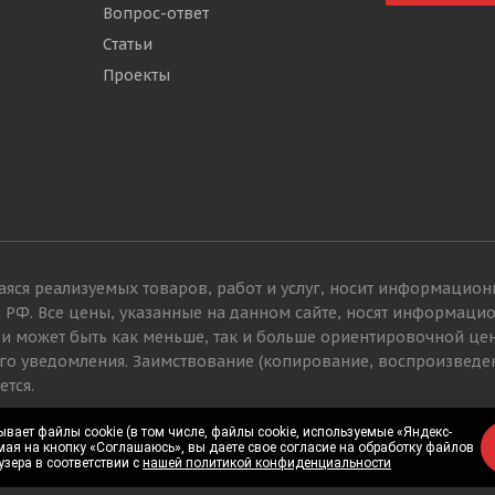
Вопрос-ответ
Статьи
Проекты
яся реализуемых товаров, работ и услуг, носит информацион
а РФ. Все цены, указанные на данном сайте, носят информац
 и может быть как меньше, так и больше ориентировочной це
го уведомления. Заимствование (копирование, воспроизведе
ется.
вает файлы cookie (в том числе, файлы cookie, используемые «Яндекс-
вает файлы cookie (в том числе, файлы cookie, используемые «Яндекс-
мая на кнопку «Соглашаюсь», вы даете свое согласие на обработку файлов
мая на кнопку «Соглашаюсь», вы даете свое согласие на обработку файлов
узера в соответствии с
узера в соответствии с
нашей политикой конфиденциальности
нашей политикой конфиденциальности