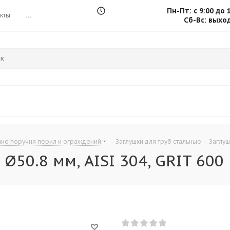
Пн-Пт: с 9:00 до 
кты
...
Сб-Вс: выхо
ие поручня перил и ограждений
-
Заглушки для труб стальные
-
Заглуш
Ø50.8 мм, AISI 304, GRIT 600