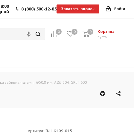
18:00
8 (800) 500-12-85
Заказать звонок
Войти
дной
Корзина
0
0
0
0
пуста
ка забивная штамп., Ø50.8 мм, AISI 304, GRIT 600
Артикул:
INH-K109-015