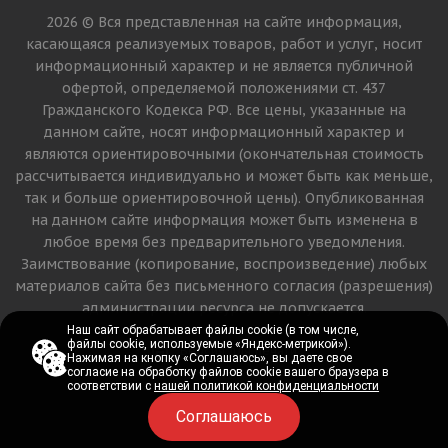
2026 © Вся представленная на сайте информация,
касающаяся реализуемых товаров, работ и услуг, носит
информационный характер и не является публичной
офертой, определяемой положениями ст. 437
Гражданского Кодекса РФ. Все цены, указанные на
данном сайте, носят информационный характер и
являются ориентировочными (окончательная стоимость
рассчитывается индивидуально и может быть как меньше,
так и больше ориентировочной цены). Опубликованная
на данном сайте информация может быть изменена в
любое время без предварительного уведомления.
Заимствование (копирование, воспроизведение) любых
материалов сайта без письменного согласия (разрешения)
администрации ресурса не допускается.
Наш сайт обрабатывает файлы cookie (в том числе,
Наш сайт обрабатывает файлы cookie (в том числе,
файлы cookie, используемые «Яндекс-метрикой»).
файлы cookie, используемые «Яндекс-метрикой»).
Версия для печати
Нажимая на кнопку «Соглашаюсь», вы даете свое
Нажимая на кнопку «Соглашаюсь», вы даете свое
согласие на обработку файлов cookie вашего браузера в
согласие на обработку файлов cookie вашего браузера в
соответствии с
соответствии с
нашей политикой конфиденциальности
нашей политикой конфиденциальности
Соглашаюсь
Соглашаюсь