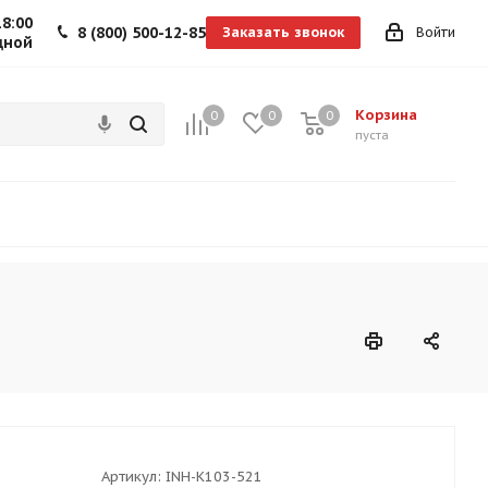
18:00
8 (800) 500-12-85
Заказать звонок
Войти
дной
Корзина
0
0
0
0
пуста
Артикул:
INH-K103-521