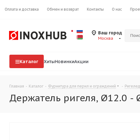
Оплата и доставка
Обмен и возврат
Контакты
О нас
Прое
Ваш город
Москва
Каталог
Хиты
Новинки
Акции
Главная
-
Каталог
-
Фурнитура для перил и ограждений
-
Ригеле
Держатель ригеля, Ø12.0 - Ø