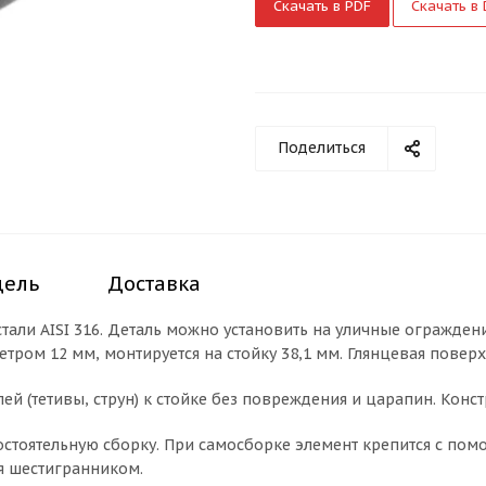
Скачать в PDF
Скачать в
Поделиться
дель
Доставка
ли AISI 316. Деталь можно установить на уличные ограждени
етром 12 мм, монтируется на стойку 38,1 мм. Глянцевая повер
ей (тетивы, струн) к стойке без повреждения и царапин. Конс
стоятельную сборку. При самосборке элемент крепится с пом
я шестигранником.