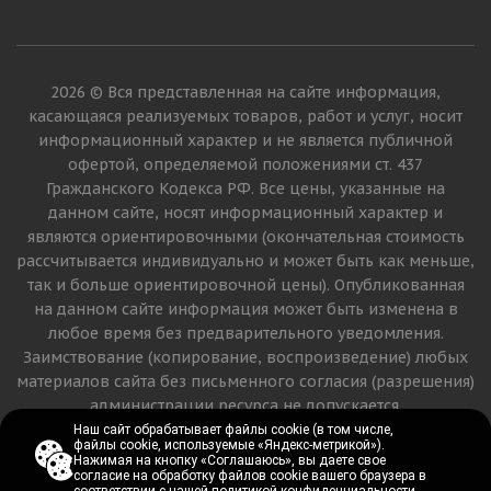
2026 © Вся представленная на сайте информация,
касающаяся реализуемых товаров, работ и услуг, носит
информационный характер и не является публичной
офертой, определяемой положениями ст. 437
Гражданского Кодекса РФ. Все цены, указанные на
данном сайте, носят информационный характер и
являются ориентировочными (окончательная стоимость
рассчитывается индивидуально и может быть как меньше,
так и больше ориентировочной цены). Опубликованная
на данном сайте информация может быть изменена в
любое время без предварительного уведомления.
Заимствование (копирование, воспроизведение) любых
материалов сайта без письменного согласия (разрешения)
администрации ресурса не допускается.
Наш сайт обрабатывает файлы cookie (в том числе,
Наш сайт обрабатывает файлы cookie (в том числе,
файлы cookie, используемые «Яндекс-метрикой»).
файлы cookie, используемые «Яндекс-метрикой»).
Версия для печати
Нажимая на кнопку «Соглашаюсь», вы даете свое
Нажимая на кнопку «Соглашаюсь», вы даете свое
согласие на обработку файлов cookie вашего браузера в
согласие на обработку файлов cookie вашего браузера в