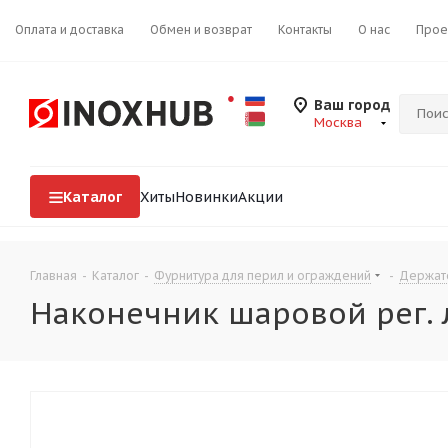
Оплата и доставка
Обмен и возврат
Контакты
О нас
Прое
Ваш город
Москва
Каталог
Хиты
Новинки
Акции
Главная
-
Каталог
-
Фурнитура для перил и ограждений
-
Держат
Наконечник шаровой рег. л