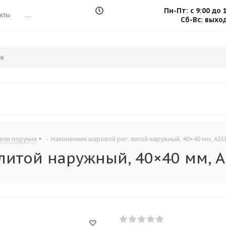
Пн-Пт: с 9:00 до 
кты
...
Сб-Вс: выхо
ели поручня
-
Наконечник шаровой рег. литой наружный, 40×40 мм, AISI
итой наружный, 40×40 мм, AI