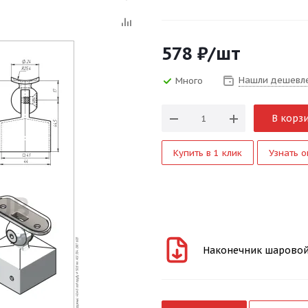
578
₽
/шт
Нашли дешевл
Много
В корз
Купить в 1 клик
Узнать о
Наконечник шаровой р