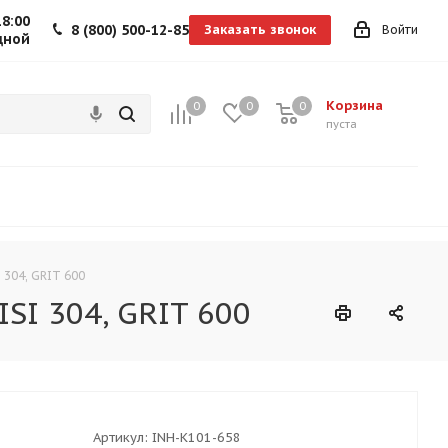
18:00
8 (800) 500-12-85
Заказать звонок
Войти
дной
Корзина
0
0
0
0
пуста
 304, GRIT 600
SI 304, GRIT 600
Артикул:
INH-K101-658